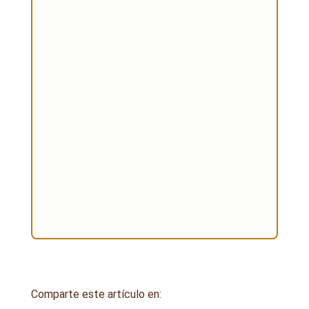
He leído y acepto la Política de
privacidad, y consiento el tratamiento de
mis datos para responder a mi consulta y
recibir información relacionada con los
servicios ofrecidos.
ENVIAR
=
10 + 3
MENSAJE
Comparte este artículo en: