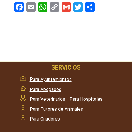
F
E
W
C
G
T
S
a
m
h
o
m
wi
h
ce
ail
at
py
ail
tt
ar
b
s
Li
er
e
o
A
n
o
p
k
k
p
SERVICIOS
Para Ayuntamientos
Para Abogados
Para Veterinarios
/
Para Hospitales
Para Tutores de Animales
Para Criadores