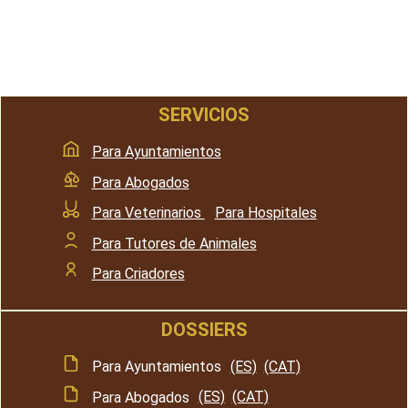
b
s
Li
er
e
o
A
n
o
p
k
k
p
SERVICIOS
Para Ayuntamientos
Para Abogados
Para Veterinarios
/
Para Hospitales
Para Tutores de Animales
Para Criadores
DOSSIERS
Para Ayuntamientos
(ES)
(CAT)
Para Abogados
(ES)
(CAT)