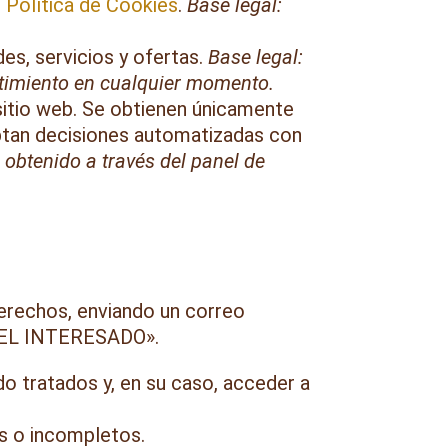
o
Política de Cookies
.
Base legal:
es, servicios y ofertas.
Base legal:
ntimiento en cualquier momento.
sitio web. Se obtienen únicamente
optan decisiones automatizadas con
 obtenido a través del panel de
derechos, enviando un correo
 DEL INTERESADO».
do tratados y, en su caso, acceder a
os o incompletos.