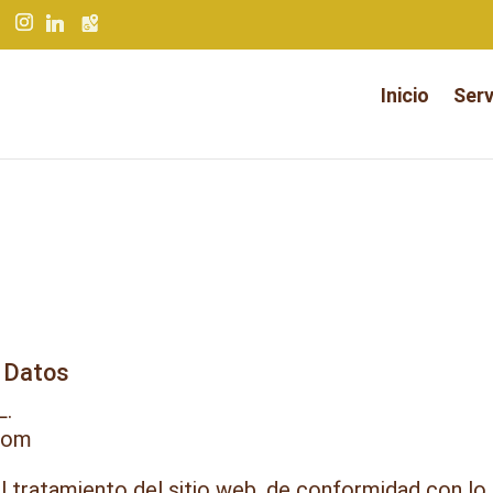
Inicio
Serv
e Datos
L.
.com
l tratamiento del sitio web, de conformidad con lo