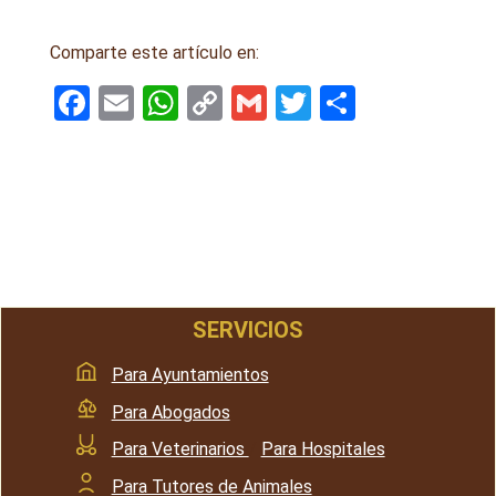
Comparte este artículo en:
F
E
W
C
G
T
S
a
m
h
o
m
wi
h
ce
ail
at
py
ail
tt
ar
b
s
Li
er
e
o
A
n
o
p
k
k
p
SERVICIOS
Para Ayuntamientos
Para Abogados
Para Veterinarios
/
Para Hospitales
Para Tutores de Animales