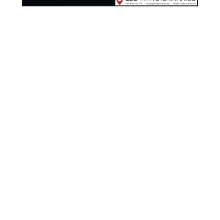
¡Hola de nuevo!
Cuando tenemos un perfil público (como
la ficha de empresa o de GBP de
nuestro centro veterinario) en el que
otros (clientes y no clientes) pueden
opinar, a veces de manera anónima, es
posible que recibamos reseñas
negativas.
Hoy os hablaré de
cómo eliminar una
reseña en Google
y contemplaremos